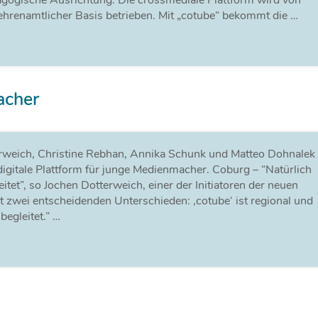
gogische Ausrichtung. Die crossmediale Plattform wird von
ehrenamtlicher Basis betrieben. Mit „cotube“ bekommt die …
acher
terweich, Christine Rebhan, Annika Schunk und Matteo Dohnalek
 digitale Plattform für junge Medienmacher. Coburg – “Natürlich
itet”, so Jochen Dotterweich, einer der Initiatoren der neuen
it zwei entscheidenden Unterschieden: ‚cotube‘ ist regional und
egleitet.” …