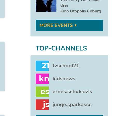
drei
Kino Utopolis Coburg
MORE EVENTS
TOP-CHANNELS
21
tvschool21
kn
kidsnews
es
ernes.schulsozis
js
junge.sparkasse