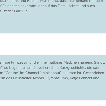
tarken Iris und Pupille. Man merkt, dass hier jemand mit dem
f Feinheiten ankommt, der auf das Detail achtet und auch
ist der Fall: Die …
fjährige Prinzessin und ein heimatloses Mädchen namens Syndy,
, so beginnt eine liebevoll erzählte Kurzgeschichte, die seit
m “Cotube” im Channel “think.about” zu lesen ist. Geschrieben
slerin des Neustadter Arnold-Gymnasiums, Katja Lehnert und