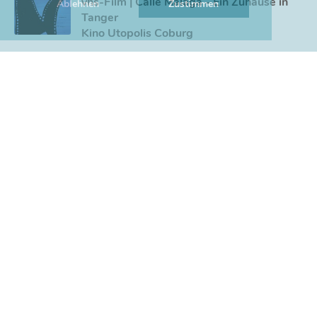
vhs-Film | Calle Málaga - Ein Zuhause in
Ablehnen
Zustimmen
Tanger
Kino Utopolis Coburg
18/08/2026 19:30
vhs-Film | Vier minus drei
Kino Utopolis Coburg
MORE EVENTS
TOP-CHANNELS
21
tvschool21
kn
kidsnews