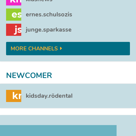
es
ernes.schulsozis
js
junge.sparkasse
MORE CHANNELS
NEWCOMER
kr
kidsday.rödental