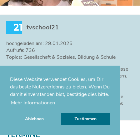
21
tvschool21
hochgeladen am: 29.01.2025
Aufrufe: 736
Topics: Gesellschaft & Soziales, Bildung & Schule
Die Bundestagswahl rückt näher. Besonderes Interesse
gilt in Wahlkampfzeiten schon immer den Erstwählern.
Diese Website verwendet Cookies, um Dir
Diese jungen Menschen informieren sich vor ihrer
das beste Nutzererlebnis zu bieten. Wenn Du
Stimmabgabe oft besonders ausführlich über
damit einverstanden bist, bestätige dies bitte.
Parteiprogramme und Kandidaten. Dazu möchte eine
Mehr Informationen
Wanderausstellung beitragen, die in den Schulen des
Coburger Landes gezeigt wird.
Ablehnen
Zustimmen
TERMINE