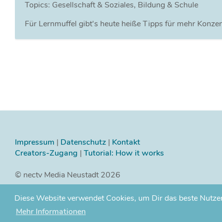
Topics: Gesellschaft & Soziales, Bildung & Schule
Für Lernmuffel gibt's heute heiße Tipps für mehr Konzen
Impressum
|
Datenschutz
|
Kontakt
Creators-Zugang
|
Tutorial: How it works
© nectv Media Neustadt 2026
cotube was
with
by
achtbit.media
Diese Website verwendet Cookies, um Dir das beste Nutzerer
Mehr Informationen