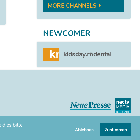
MORE CHANNELS
NEWCOMER
kr
kidsday.rödental
dies bitte.
Ablehnen
Zustimmen