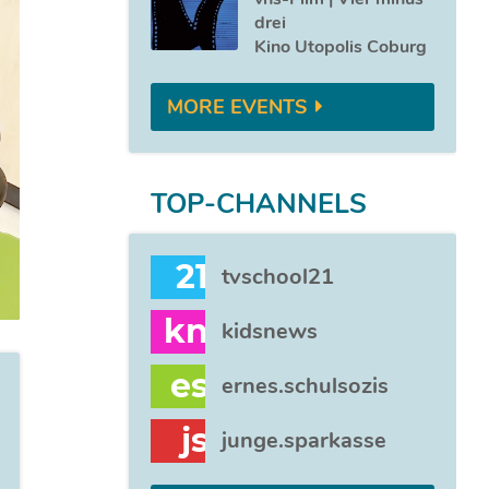
drei
Kino Utopolis Coburg
MORE EVENTS
TOP-CHANNELS
21
tvschool21
kn
kidsnews
es
ernes.schulsozis
js
junge.sparkasse