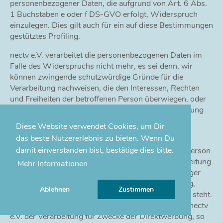
personenbezogener Daten, die aufgrund von Art. 6 Abs.
1 Buchstaben e oder f DS-GVO erfolgt, Widerspruch
einzulegen. Dies gilt auch für ein auf diese Bestimmungen
gestütztes Profiling.
nectv e.V. verarbeitet die personenbezogenen Daten im
Falle des Widerspruchs nicht mehr, es sei denn, wir
können zwingende schutzwürdige Gründe für die
Verarbeitung nachweisen, die den Interessen, Rechten
und Freiheiten der betroffenen Person überwiegen, oder
die Verarbeitung dient der Geltendmachung, Ausübung
oder Verteidigung von Rechtsansprüchen.
Diese Website verwendet Cookies, um Dir
das beste Nutzererlebnis zu bieten. Wenn Du
Verarbeitet nectv e.V. personenbezogene Daten, um
damit einverstanden bist, bestätige dies bitte.
Direktwerbung zu betreiben, so hat die betroffene Person
das Recht, jederzeit Widerspruch gegen die Verarbeitung
Mehr Informationen
der personenbezogenen Daten zum Zwecke derartiger
Werbung einzulegen. Dies gilt auch für das Profiling,
Ablehnen
Zustimmen
soweit es mit solcher Direktwerbung in Verbindung steht.
Widerspricht die betroffene Person gegenüber der nectv
e.V. der Verarbeitung für Zwecke der Direktwerbung, so