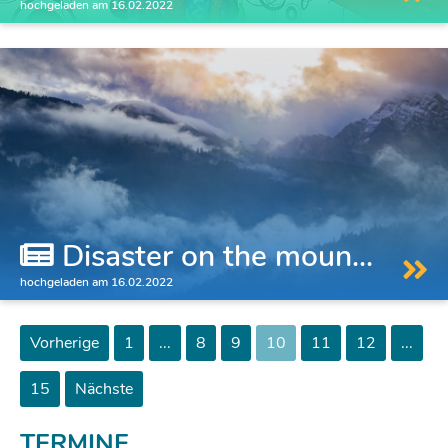
hochgeladen am 16.02.2022
Disaster on the moun...
hochgeladen am 16.02.2022
Vorherige
1
...
8
9
10
11
12
...
15
Nächste
TERMINE