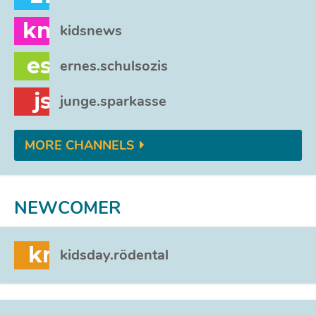
kn
kidsnews
es
ernes.schulsozis
js
junge.sparkasse
MORE CHANNELS
NEWCOMER
kr
kidsday.rödental